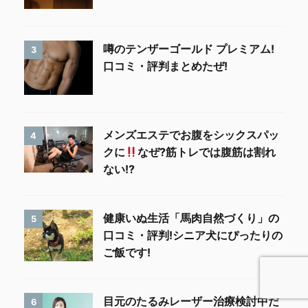
噂のテンザーゴールド プレミアム!
3
口コミ・評判まとめたぜ!
メンズエステでお腹をシックスパッ
4
クに
なぜ?筋トレでは腹筋は割れ
ない!?
健康いぬ生活「馬肉自然づくり」の
5
口コミ・評判!シニア犬にぴったりの
ご飯です!
目元のたるみレーザー治療検討中だ
6