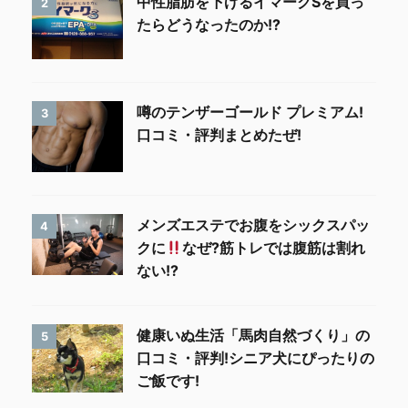
中性脂肪を下げるイマークSを買っ
2
たらどうなったのか!?
噂のテンザーゴールド プレミアム!
3
口コミ・評判まとめたぜ!
メンズエステでお腹をシックスパッ
4
クに
なぜ?筋トレでは腹筋は割れ
ない!?
健康いぬ生活「馬肉自然づくり」の
5
口コミ・評判!シニア犬にぴったりの
ご飯です!