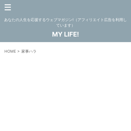
あなたの人生を応援するウェブマガジン!（アフィリエイト広告を利用し
ています）
MY LIFE!
HOME
>
家事ハラ