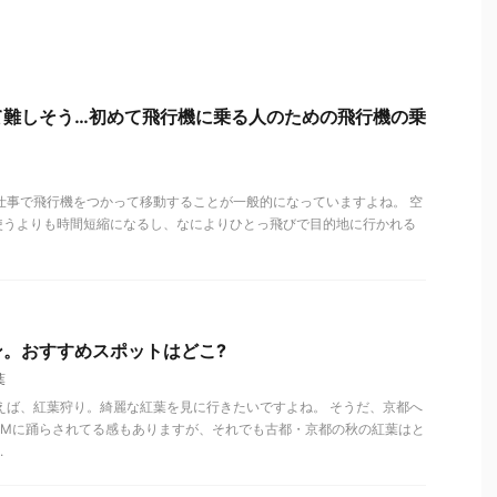
て難しそう…初めて飛行機に乗る人のための飛行機の乗
仕事で飛行機をつかって移動することが一般的になっていますよね。 空
使うよりも時間短縮になるし、なによりひとっ飛びで目的地に行かれる
ン。おすすめスポットはどこ?
葉
えば、紅葉狩り。綺麗な紅葉を見に行きたいですよね。 そうだ、京都へ
CMに踊らされてる感もありますが、それでも古都・京都の秋の紅葉はと
.