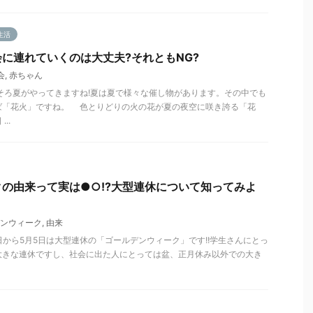
生活
に連れていくのは大丈夫?それともNG?
会
,
赤ちゃん
そろ夏がやってきますね!夏は夏で様々な催し物があります。その中でも
ば「花火」ですね。 色とりどりの火の花が夏の夜空に咲き誇る「花
..
の由来って実は●○!?大型連休について知ってみよ
ンウィーク
,
由来
9日から5月5日は大型連休の「ゴールデンウィーク」です!!学生さんにとっ
大きな連休ですし、社会に出た人にとっては盆、正月休み以外での大き