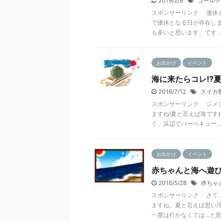
2019/2/8
ゴールデ
スポンサーリンク 連休
で連休となる日が存在し
も多いと思います。です ..
お出かけ
イベント
海に来たらコレ!?
2016/7/12
スイカ
スポンサーリンク ジメ
ますね!夏と言えば海です
ぐ、浜辺でバーベキュー ..
お出かけ
イベント
赤ちゃんと海へ遊び
2016/5/28
赤ちゃ
スポンサーリンク さて
ますね。夏と言えば思い
一度は行かなくては…と思 .