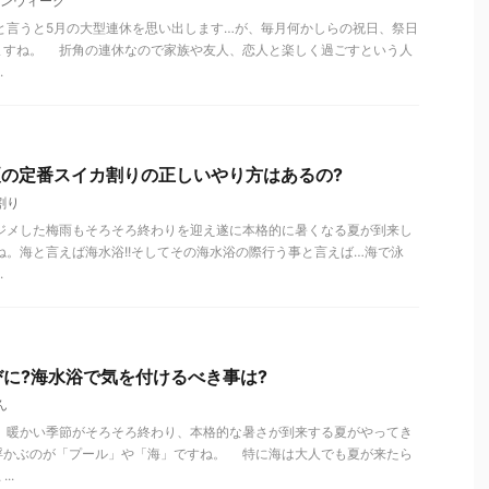
ンウィーク
と言うと5月の大型連休を思い出します…が、毎月何かしらの祝日、祭日
ますね。 折角の連休なので家族や友人、恋人と楽しく過ごすという人
.
夏の定番スイカ割りの正しいやり方はあるの?
割り
ジメした梅雨もそろそろ終わりを迎え遂に本格的に暑くなる夏が到来し
ね。海と言えば海水浴!!そしてその海水浴の際行う事と言えば…海で泳
.
に?海水浴で気を付けるべき事は?
ん
、暖かい季節がそろそろ終わり、本格的な暑さが到来する夏がやってき
浮かぶのが「プール」や「海」ですね。 特に海は大人でも夏が来たら
..