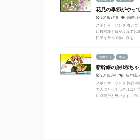
花見の季節がやって
2016/3/19
由来
,
スポンサーリンク 春と言
に桜開花予報が流れてお
団子を食べて特に桜を ...
お出かけ
生活
新幹線の旅!!赤ち
2016/3/4
新幹線
,
スポンサーリンク 旅行や
大人にとってはそれほど
い時間だと思います。故に .