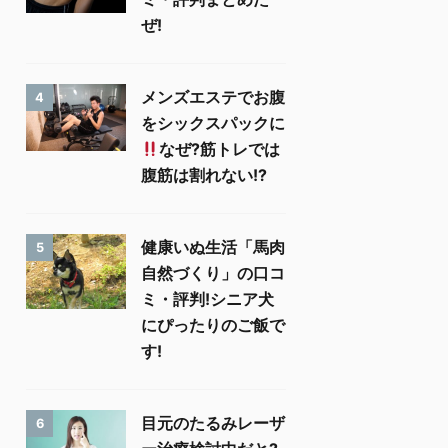
ぜ!
メンズエステでお腹
4
をシックスパックに
なぜ?筋トレでは
腹筋は割れない!?
健康いぬ生活「馬肉
5
自然づくり」の口コ
ミ・評判!シニア犬
にぴったりのご飯で
す!
目元のたるみレーザ
6