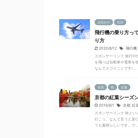
お出かけ
生活
飛行機の乗り方っ
り方
2020/8/12
飛行機
スポンサーリンク 旅行や
を飛べば自動車や電車を
なんてスゴイことです! ...
生活
秋
紅葉
京都の紅葉シーズ
2016/9/1
京都
,
紅
スポンサーリンク 秋とい
行こう。なんて言うと某
ても素晴らしいです。で ..