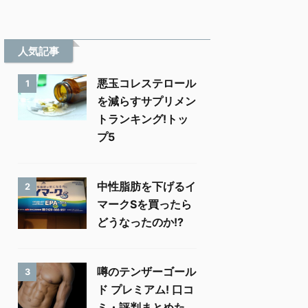
人気記事
悪玉コレステロール
1
を減らすサプリメン
トランキング!トッ
プ5
中性脂肪を下げるイ
2
マークSを買ったら
どうなったのか!?
噂のテンザーゴール
3
ド プレミアム! 口コ
ミ・評判まとめた