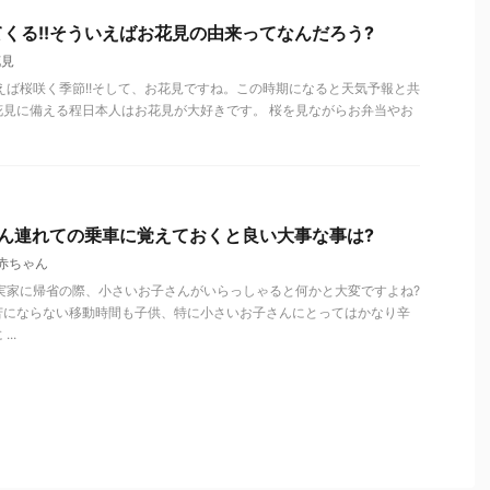
くる!!そういえばお花見の由来ってなんだろう?
花見
えば桜咲く季節!!そして、お花見ですね。この時期になると天気予報と共
花見に備える程日本人はお花見が大好きです。 桜を見ながらお弁当やお
ゃん連れての乗車に覚えておくと良い大事な事は?
赤ちゃん
実家に帰省の際、小さいお子さんがいらっしゃると何かと大変ですよね?
苦にならない移動時間も子供、特に小さいお子さんにとってはかなり辛
..