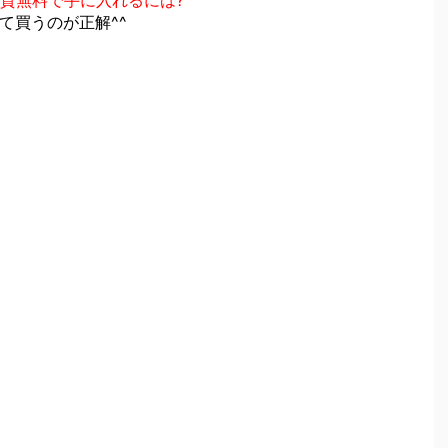
実質無料で手に入れるには?
て買うのが正解^^