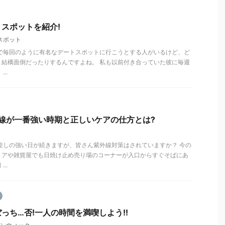
スポットを紹介!
スポット
トで毎回のように有名なデートスポットに行こうとする人がいるけど、ど
、結構面倒だったりするんですよね。 私も以前付き合っていた彼に毎週
..
線が一番強い時期と正しいケアの仕方とは?
差しの強い日が続きますが、皆さん紫外線対策はされていますか？ 今の
トアや雑貨屋でも日焼け止め売り場のコーナーが入口からすぐそばにあ
..
っち…否!一人の時間を満喫しよう!!