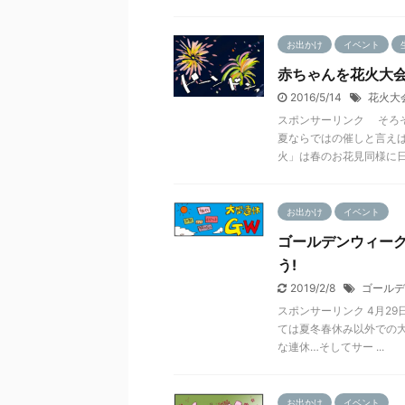
お出かけ
イベント
赤ちゃんを花火大会
2016/5/14
花火大
スポンサーリンク そろ
夏ならではの催しと言え
火」は春のお花見同様に日 .
お出かけ
イベント
ゴールデンウィーク
う!
2019/2/8
ゴールデ
スポンサーリンク 4月2
ては夏冬春休み以外での
な連休…そしてサー ...
お出かけ
イベント