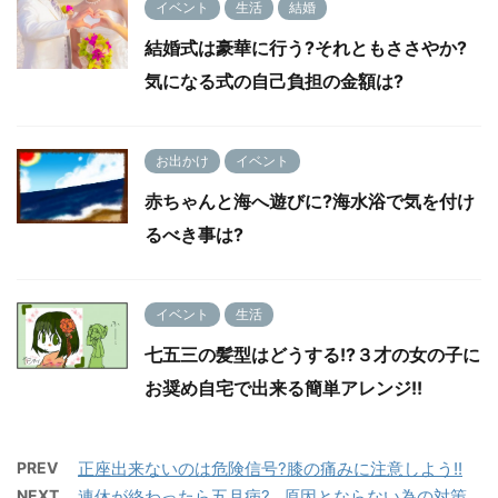
イベント
生活
結婚
結婚式は豪華に行う?それともささやか?
気になる式の自己負担の金額は?
お出かけ
イベント
赤ちゃんと海へ遊びに?海水浴で気を付け
るべき事は?
イベント
生活
七五三の髪型はどうする!?３才の女の子に
お奨め自宅で出来る簡単アレンジ!!
PREV
正座出来ないのは危険信号?膝の痛みに注意しよう!!
NEXT
連休が終わったら五月病?…原因とならない為の対策