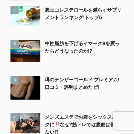
悪玉コレステロールを減らすサプリ
1
メントランキング!トップ5
中性脂肪を下げるイマークSを買っ
2
たらどうなったのか!?
噂のテンザーゴールド プレミアム!
3
口コミ・評判まとめたぜ!
メンズエステでお腹をシックスパッ
4
クに
なぜ?筋トレでは腹筋は割れ
ない!?