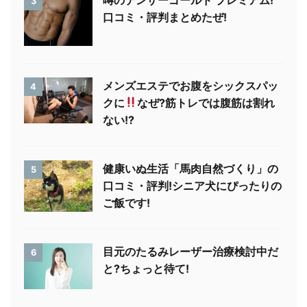
噂のテンザーゴールド プレミアム!
3
口コミ・評判まとめたぜ!
メンズエステでお腹をシックスパッ
4
クに
なぜ?筋トレでは腹筋は割れ
ない!?
健康いぬ生活「馬肉自然づくり」の
5
口コミ・評判!シニア犬にぴったりの
ご飯です!
目元のたるみレーザー治療検討中だ
6
と?ちょっと待て!