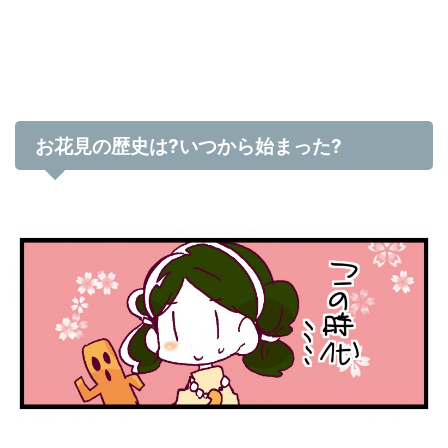
お花見の歴史は
?
いつから始まった
?