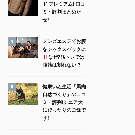
ド プレミアム! 口コ
ミ・評判まとめた
ぜ!
メンズエステでお腹
4
をシックスパックに
なぜ?筋トレでは
腹筋は割れない!?
健康いぬ生活「馬肉
5
自然づくり」の口コ
ミ・評判!シニア犬
にぴったりのご飯で
す!