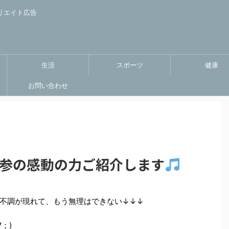
リエイト広告
生活
スポーツ
健康
お問い合わせ
人参の感動の力ご紹介します
不調が現れて、もう無理はできない↓↓↓
；)