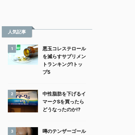
人気記事
悪玉コレステロール
1
を減らすサプリメン
トランキング!トッ
プ5
中性脂肪を下げるイ
2
マークSを買ったら
どうなったのか!?
噂のテンザーゴール
3