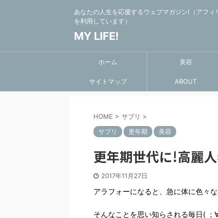
あなたの人生を応援するウェブマガジン!（アフィ
を利用しています）
MY LIFE!
ホーム
美容
サイトマップ
ABOUT
HOME
>
サプリ
>
サプリ
更年期
美容
更年期世代に!高麗
2017年11月27日
アラフォーになると、急に体に色々な
そんなことを思い知らされる毎日( ；∀