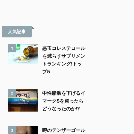
人気記事
悪玉コレステロール
1
を減らすサプリメン
トランキング!トッ
プ5
中性脂肪を下げるイ
2
マークSを買ったら
どうなったのか!?
噂のテンザーゴール
3