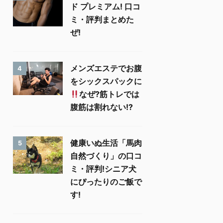
ド プレミアム! 口コ
ミ・評判まとめた
ぜ!
メンズエステでお腹
4
をシックスパックに
なぜ?筋トレでは
腹筋は割れない!?
健康いぬ生活「馬肉
5
自然づくり」の口コ
ミ・評判!シニア犬
にぴったりのご飯で
す!