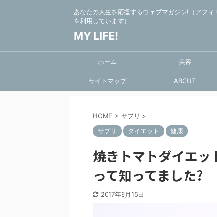
あなたの人生を応援するウェブマガジン!（アフィ
を利用しています）
MY LIFE!
ホーム
美容
サイトマップ
ABOUT
HOME
>
サプリ
>
サプリ
ダイエット
健康
焼きトマトダイエッ
って知ってました?
2017年9月15日