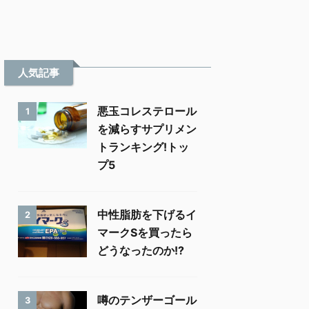
人気記事
悪玉コレステロール
1
を減らすサプリメン
トランキング!トッ
プ5
中性脂肪を下げるイ
2
マークSを買ったら
どうなったのか!?
噂のテンザーゴール
3