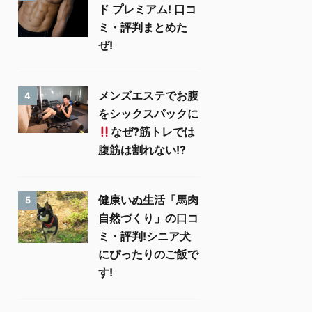
ド プレミアム! 口コ
ミ・評判まとめた
ぜ!
メンズエステでお腹
4
をシックスパックに
なぜ?筋トレでは
腹筋は割れない!?
健康いぬ生活「馬肉
5
自然づくり」の口コ
ミ・評判!シニア犬
にぴったりのご飯で
す!