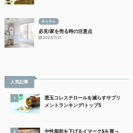
家を売る
必見!家を売る時の注意点
2023/7/21
人気記事
悪玉コレステロールを減らすサプリ
1
メントランキング!トップ5
中性脂肪を下げるイマークSを買っ
2