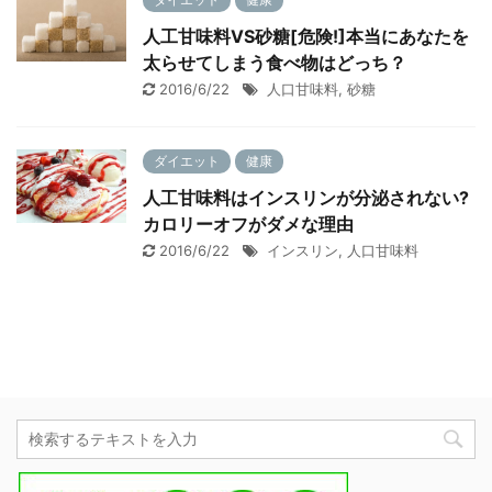
人工甘味料VS砂糖[危険!]本当にあなたを
太らせてしまう食べ物はどっち？
2016/6/22
人口甘味料
,
砂糖
ダイエット
健康
人工甘味料はインスリンが分泌されない?
カロリーオフがダメな理由
2016/6/22
インスリン
,
人口甘味料