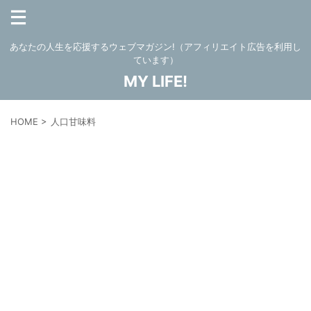
あなたの人生を応援するウェブマガジン!（アフィリエイト広告を利用し
ています）
MY LIFE!
HOME
>
人口甘味料