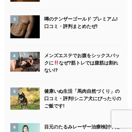
噂のテンザーゴールド プレミアム!
3
口コミ・評判まとめたぜ!
メンズエステでお腹をシックスパッ
4
クに
なぜ?筋トレでは腹筋は割れ
ない!?
健康いぬ生活「馬肉自然づくり」の
5
口コミ・評判!シニア犬にぴったりの
ご飯です!
目元のたるみレーザー治療検討中だ
6