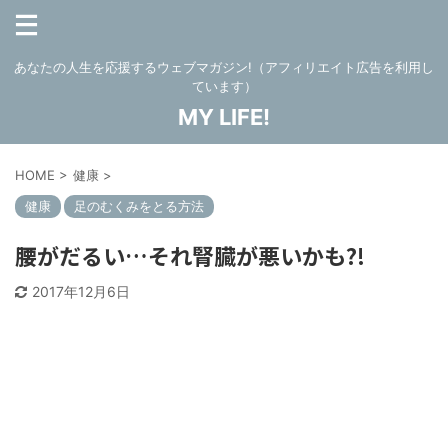
あなたの人生を応援するウェブマガジン!（アフィリエイト広告を利用し
ています）
MY LIFE!
HOME
>
健康
>
健康
足のむくみをとる方法
腰がだるい…それ腎臓が悪いかも?!
2017年12月6日