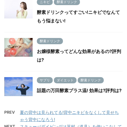
ニキビ
酵素ドリンク
酵素ドリンクってすごい!ニキビでなんて
もう悩まない!
酵素ドリンク
お嬢様酵素ってどんな効果があるの?評判
は?
サプリ
ダイエット
酵素ドリンク
話題の万田酵素プラス温! 効果は?評判は?
PREV
夏の背中は見られてる!背中ニキビをなくして見せち
ゃう背中になろう!
NEXT
スキューバダイビングは器材（道具）を使いこなして