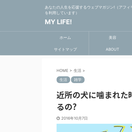
あなたの人生を応援するウェブマガジン!（アフィ
を利用しています）
MY LIFE!
ホーム
美容
サイトマップ
ABOUT
HOME
>
生活
>
生活
雑学
近所の犬に噛まれた
るの?
2016年10月7日