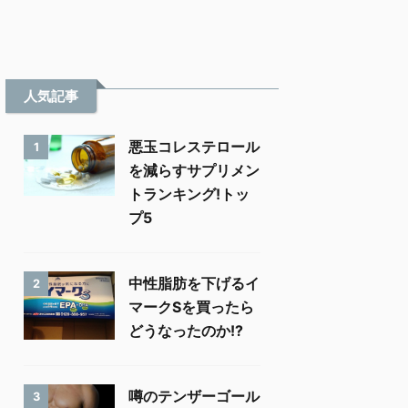
人気記事
悪玉コレステロール
1
を減らすサプリメン
トランキング!トッ
プ5
中性脂肪を下げるイ
2
マークSを買ったら
どうなったのか!?
噂のテンザーゴール
3