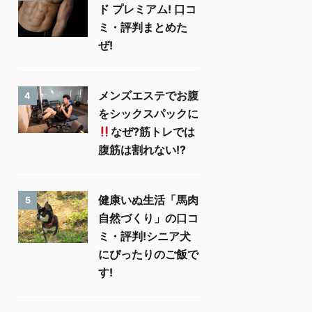
ド プレミアム! 口コ
ミ・評判まとめた
ぜ!
メンズエステでお腹
4
をシックスパックに
なぜ?筋トレでは
腹筋は割れない!?
健康いぬ生活「馬肉
5
自然づくり」の口コ
ミ・評判!シニア犬
にぴったりのご飯で
す!