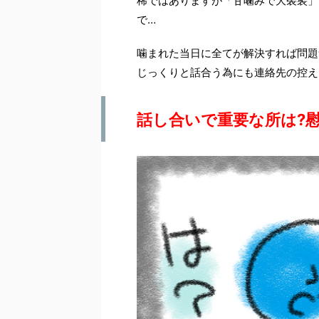
稀ではありますが「甘噛みで大袈裟」
で…
噛まれた当日に全てが解決すれば問題
じっくりと話合う為にも連絡先の控えは
話し合いで重要な所は?慰