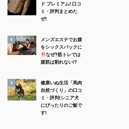
ド プレミアム! 口コ
ミ・評判まとめた
ぜ!
メンズエステでお腹
4
をシックスパックに
なぜ?筋トレでは
腹筋は割れない!?
健康いぬ生活「馬肉
5
自然づくり」の口コ
ミ・評判!シニア犬
にぴったりのご飯で
す!