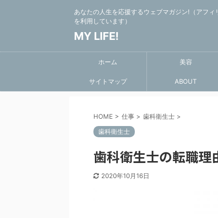
あなたの人生を応援するウェブマガジン!（アフィ
を利用しています）
MY LIFE!
ホーム
美容
サイトマップ
ABOUT
HOME
>
仕事
>
歯科衛生士
>
歯科衛生士
歯科衛生士の転職理
2020年10月16日