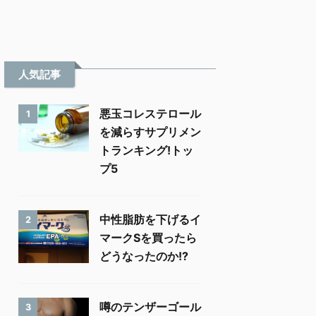
人気記事
悪玉コレステロール
1
を減らすサプリメン
トランキング!トッ
プ5
中性脂肪を下げるイ
2
マークSを買ったら
どうなったのか!?
噂のテンザーゴール
3