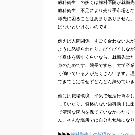
歯科衛生士の多くは歯科医院が就職先
歯科衛生士不足により売り手市場とな
職先に困ることはあまりありません。
ばないといけないのです。
例えば人間関係。すごく合わない人が
ように怒鳴られたり、びくびくしなが
て身体を壊すくらいなら、就職先はた
身のためです。院長ですら、大学卒業
く働いている人がたくさんいます。理
てきても定着せずどんどん辞めていき
他には職場環境。平気で違法行為をし
していたり、資格のない歯科助手に歯
で清潔な院内を保てていなかったり・
ん。そんな場所では自分も勉強になり
▶︎▶︎▶︎
歯科衛生士の転職ならリンケー