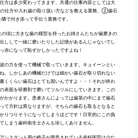
仕方は多少変わってきます。共通の仕事内容としては大
きの仕方や入れ歯の取り扱い方などを教える業務、②歯石
を隣で付き添って手伝う業務です。
生の頃に大きな歯の模型を持ったお姉さんたちが歯磨きの
出しして一緒に磨いたりした記憶があるんじゃないでし
っ赤になって恥ずかしかったですよね！
波の力を使って機械で取っていきます。キュイーンとい
ね。しかしあの機械だけでは細かい歯石が取り切れない
書くくらい歯石はとても固いんですよ・・！それが終わ
の表面を研磨剤で磨いてツルツルにしていきます。この
がかかります。患者さんによっては歯茎の中にまで歯石
って方針は異なりますが、そちらの歯石も取るとなると
かりつりそうになってしまうほどです！日常的にこの負
てしまう歯科衛生士さんも珍しくありません。
アシスタント用の椅子が用意されている歯科医院は少な