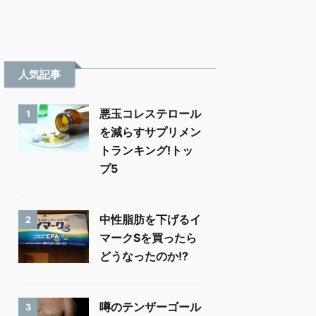
人気記事
悪玉コレステロール
1
を減らすサプリメン
トランキング!トッ
プ5
中性脂肪を下げるイ
2
マークSを買ったら
どうなったのか!?
噂のテンザーゴール
3