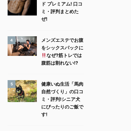
ド プレミアム! 口コ
ミ・評判まとめた
ぜ!
メンズエステでお腹
4
をシックスパックに
なぜ?筋トレでは
腹筋は割れない!?
健康いぬ生活「馬肉
5
自然づくり」の口コ
ミ・評判!シニア犬
にぴったりのご飯で
す!